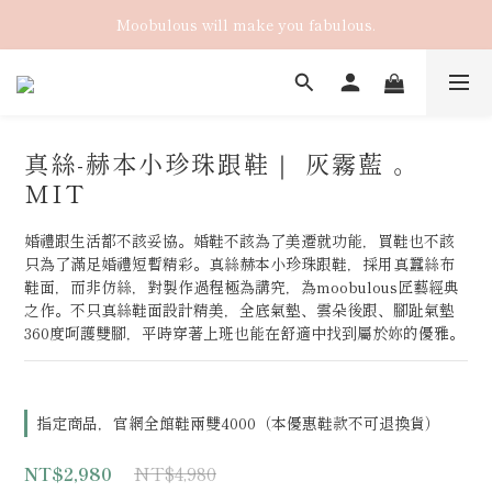
Moobulous will make you fabulous.
真絲-赫本小珍珠跟鞋｜ 灰霧藍 。
MIT
婚禮跟生活都不該妥協。婚鞋不該為了美遷就功能，買鞋也不該
只為了滿足婚禮短暫精彩。真絲赫本小珍珠跟鞋，採用真蠶絲布
鞋面，而非仿絲，對製作過程極為講究，為moobulous匠藝經典
之作。不只真絲鞋面設計精美，全底氣墊、雲朵後跟、腳趾氣墊
360度呵護雙腳，平時穿著上班也能在舒適中找到屬於妳的優雅。
指定商品，官網全館鞋兩雙4000（本優惠鞋款不可退換貨）
NT$4,980
NT$2,980