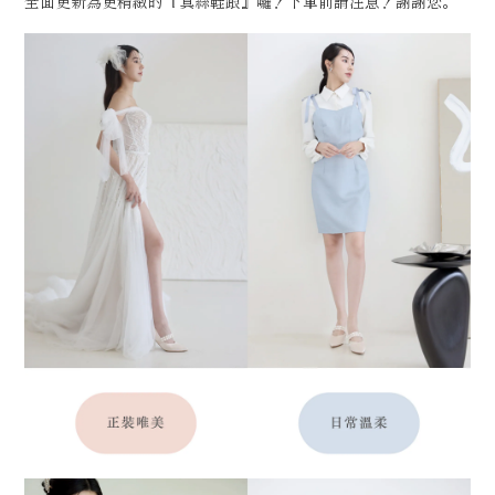
全面更新為更精緻的『真絲鞋跟』囉！下單前請注意！謝謝您。