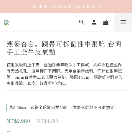
Moobulous will make you fabulous.
燕麥杏白。踝帶可拆個性中跟靴 台灣
手工全牛皮氣墊
使用頂級純正牛皮，經過師傅無數次手工摔軟，柔軟彈性佳並保
有天然毛孔，透氣排汗不悶腳。皮革全染非塗料，不掉色耐穿堅
韌。5mm台灣手工真皮彈力氣墊，鞋跟4.5cm，絕對好走耐穿的
中跟踝靴，真皮卯釘踝帶可拆卸。
指定商品，官網全館鞋兩雙4000（本優惠鞋款不可退換貨）
NT$4,280
NT$2,980