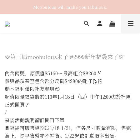
Moobulous will make you fabulous.
🪭第三屆moobulous木子 #2999新年福袋來了🎊
內含兩雙，原價值$5160～最高組合$8260‼️
參與品項甚至包含部分尺碼$4280的靴子🙋🏻
虧本福利僅限社友參與😉
超值限量福袋將於113年1月18日（四）中午12:00🕛於社團
正式開賣！
/
福袋活動說明請詳閱再下單
🧧福袋可販售檔期爲1/18-1/21，但各尺寸數量有限，售完
為止，提早售罄亦不補貨。1/22起依訂單順序出貨。