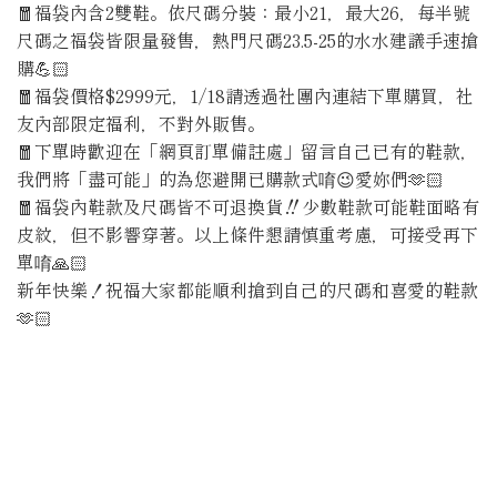
🧧福袋內含2雙鞋。依尺碼分裝：最小21，最大26，每半號
尺碼之福袋皆限量發售，熱門尺碼23.5-25的水水建議手速搶
購💪🏻
🧧福袋價格$2999元，1/18請透過社團內連結下單購買，社
友內部限定福利，不對外販售。
🧧下單時歡迎在「網頁訂單備註處」留言自己已有的鞋款，
我們將「盡可能」的為您避開已購款式唷😉愛妳們🫶🏻
🧧福袋內鞋款及尺碼皆不可退換貨‼️少數鞋款可能鞋面略有
皮紋，但不影響穿著。以上條件懇請慎重考慮，可接受再下
單唷🙏🏻
新年快樂！祝福大家都能順利搶到自己的尺碼和喜愛的鞋款
🫶🏻