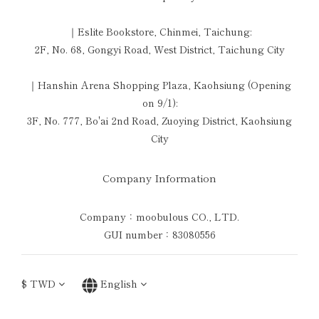
｜Eslite Bookstore, Chinmei, Taichung:
2F, No. 68, Gongyi Road, West District, Taichung City
｜Hanshin Arena Shopping Plaza, Kaohsiung (Opening
on 9/1):
3F, No. 777, Bo'ai 2nd Road, Zuoying District, Kaohsiung
City
Company Information
Company：moobulous CO., LTD.
GUI number：83080556
$
TWD
English