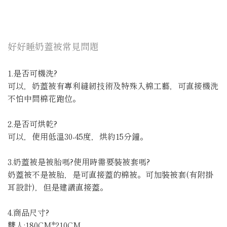
好好睡奶蓋被常見問題
1.是否可機洗?
可以，奶蓋被有專利縫紉技術及特殊入棉工藝，可直接機洗
不怕中間棉花跑位。
2.是否可烘乾?
可以，使用低溫30-45度，烘約15分鐘。
3.奶蓋被是被胎嗎?使用時需要裝被套嗎?
奶蓋被不是被胎，是可直接蓋的棉被。可加裝被套(有附掛
耳設計)，但是建議直接蓋。
4.商品尺寸?
雙人:180CM*210CM