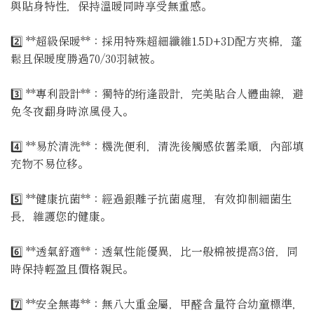
與貼身特性，保持溫暖同時享受無重感。
2️⃣ **超級保暖**：採用特殊超細纖維1.5D+3D配方夾棉，蓬
鬆且保暖度勝過70/30羽絨被。
3️⃣ **專利設計**：獨特的绗逢設計，完美貼合人體曲線，避
免冬夜翻身時涼風侵入。
4️⃣ **易於清洗**：機洗便利，清洗後觸感依舊柔順，內部填
充物不易位移。
5️⃣ **健康抗菌**：經過銀離子抗菌處理，有效抑制細菌生
長，維護您的健康。
6️⃣ **透氣舒適**：透氣性能優異，比一般棉被提高3倍，同
時保持輕盈且價格親民。
7️⃣ **安全無毒**：無八大重金屬，甲醛含量符合幼童標準，