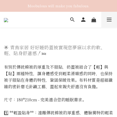
Moobulous will make you fabulous.
🌟 青鳥家居 好好睡奶蓋被實現您夢寐以求的軟、
輕、貼身舒適感！🛌
有別於傳統棉被的厚重及不服貼，奶蓋被結合了【輕】與
【貼】兩種特性，讓身體感受到輕柔滑順感的同時，也保持
被子服貼在身體的特性，鞏固保暖效果。布料材質是超細纖
維的密針磨毛針織工藝，蓋起來親夫舒適沒有負擔。
尺寸：180*210cm - 完美適合您的睡眠需求。
1️⃣ **輕盈貼身**：遠離傳統棉被的厚重感，體驗獨特的輕柔