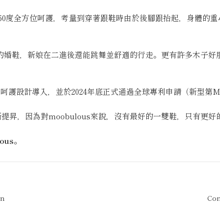
我們實現真正360度全方位呵護，考量到穿著跟鞋時由於後腳跟抬起，
ous的婚鞋，新娘在二進後還能跳舞並舒適的行走。更有許多木子
度獨家呵護設計導入，並於2024年底正式通過全球專利申請（新型第M6
昇，因為對moobulous來說，沒有最好的一雙鞋，只有更好
lous。
on
Com