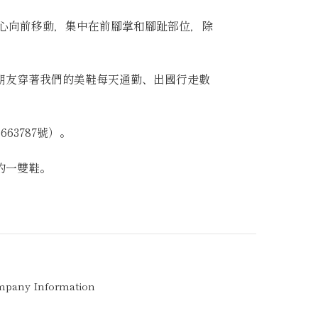
身體的重心向前移動，集中在前腳掌和腳趾部位，除
好朋友穿著我們的美鞋每天通勤、出國行走數
63787號）。
的一雙鞋。
pany Information