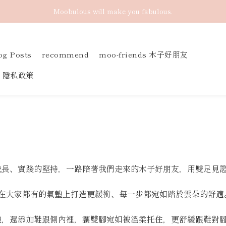
Moobulous will make you fabulous.
og Posts
recommend
moo-friends 木子好朋友
隱私政策
成長、實踐的堅持，一路陪著我們走來的木子好朋友，用雙足見
設計，我們在大家都有的氣墊上打造更緩衝、每一步都宛如踏於雲朵的舒適
了雲朵枕頭後墊，還添加鞋跟側內裡，讓雙腳宛如被溫柔托住，更舒緩跟鞋