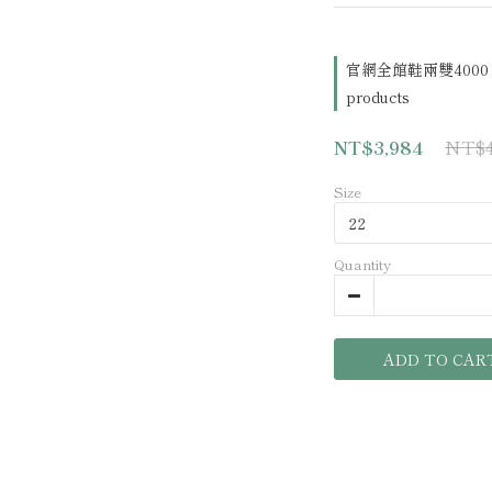
官網全館鞋兩雙4000（
products
NT$4
NT$3,984
Size
Quantity
ADD TO CAR