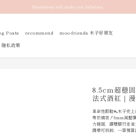
Moobulous will make you fabulous.
og Posts
recommend
moo-friends 木子好朋友
隱私政策
8.5cm超
法式酒紅｜漫
革命性跟鞋👠木子史上
等於痛苦！6mm減壓
力穩固，讓雙腳行走省
踝帶可拆卸，一筆預算