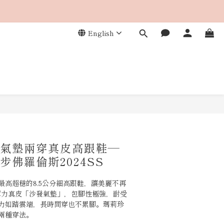
English
BUY NOW
穩固氣墊兩穿真皮高跟鞋—
步佛羅倫斯2024SS
最高超穩的8.5公分細高跟鞋，讓美麗不再
彈力真皮「沙發氣墊」，包腳性極強，耐受
力如踏雲端，長時間穿也不累腳。瑪莉珍
兩種穿法。