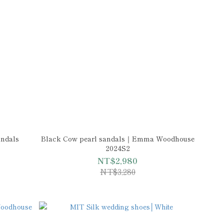
andals
Black Cow pearl sandals｜Emma Woodhouse
2024S2
NT$2,980
NT$3,280