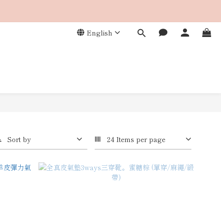
English
Sort by
24 Items per page