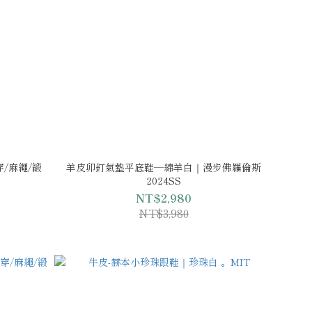
穿/麻繩/緞
羊皮卯釘氣墊平底鞋—綿羊白｜漫步佛羅倫斯
2024SS
NT$2,980
NT$3,980