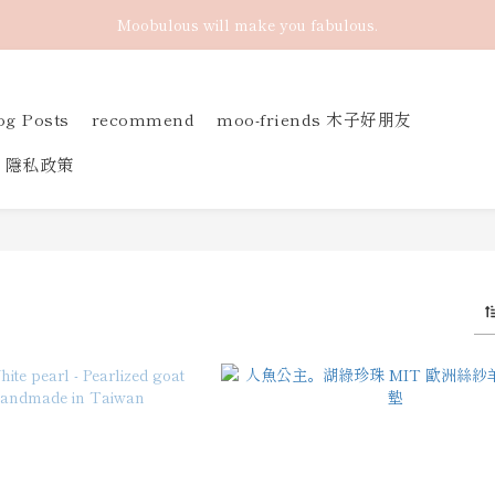
Moobulous will make you fabulous.
og Posts
recommend
moo-friends 木子好朋友
隱私政策