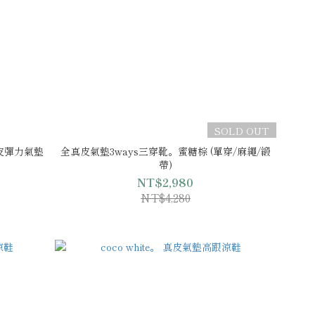
SOLD OUT
皮彈力氣墊
全真皮氣墊3ways三穿靴。蜜糖棕 (單穿/麻繩/緞
帶)
NT$2,980
NT$4,280