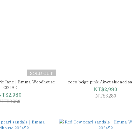
SOLD OUT
arie Jane｜Emma Woodhouse
coco beige pink Air-cushioned s
2024S2
NT$2,980
NT$2,980
NT$3,280
NT$3,980