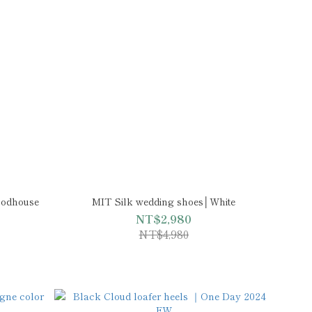
odhouse
MIT Silk wedding shoes│White
NT$2,980
NT$4,980