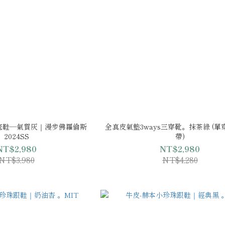
底鞋—氣質灰｜漫步佛羅倫斯
全真皮氣墊3ways三穿靴。抹茶綠 (單
2024SS
帶)
NT$2,980
NT$2,980
NT$3,980
NT$4,280