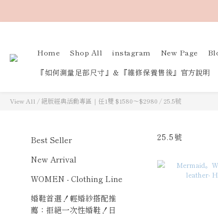
Home
Shop All
instagram
New Page
Bl
『如何測量足部尺寸』＆『維修保養售後』官方說明
View All
/
絕版經典活動專區｜任1雙 $1580～$2980
/
25.5號
25.5號
Best Seller
New Arrival
WOMEN - Clothing Line
婚鞋首選！輕婚紗搭配推
薦：拒絕一次性婚鞋！日