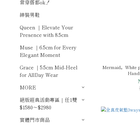
常穿搭都ok！
紳裝男鞋
Queen ｜Elevate Your
Presence with 8.5cm
Muse ｜6.5cm for Every
Elegant Moment
Grace ｜5.5cm Mid-Heel
Mermaid。White pea
Hand
for AllDay Wear
MORE
絕版經典活動專區｜任1雙
$1580～$2980
實體門市商品